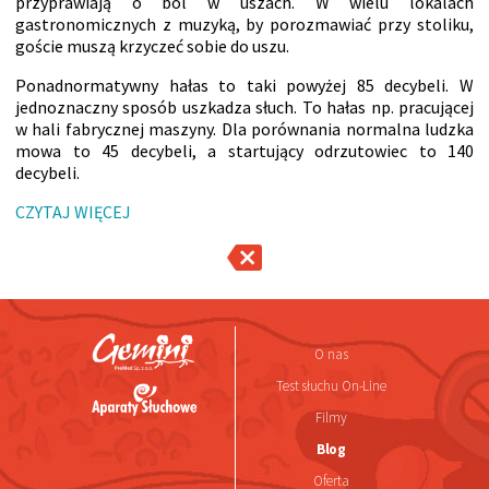
przyprawiają o ból w uszach. W wielu lokalach
gastronomicznych z muzyką, by porozmawiać przy stoliku,
goście muszą krzyczeć sobie do uszu.
Ponadnormatywny hałas to taki powyżej 85 decybeli. W
jednoznaczny sposób uszkadza słuch. To hałas np. pracującej
w hali fabrycznej maszyny. Dla porównania normalna ludzka
mowa to 45 decybeli, a startujący odrzutowiec to 140
decybeli.
CZYTAJ WIĘCEJ
O nas
Test słuchu On-Line
Filmy
Blog
Oferta