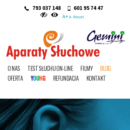
‭ 793 037 148‬
601 95 74 47
A+
A-
Reset
O NAS
TEST SŁUCHU ON-LINE
FILMY
BLOG
OFERTA
Y
O
U
N
G
REFUNDACJA
KONTAKT