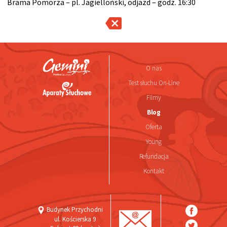
Brama Pomorza – pl. Jagielloński, odjazd – godz. 16:30
O nas
Test słuchu On-Line
Filmy
Blog
Oferta
Young
Refundacja
Kontakt
Budynek Przychodni
ul. Kościerska 9