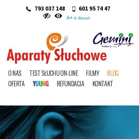
‭ 793 037 148‬
601 95 74 47
A+
A-
Reset
O NAS
TEST SŁUCHU ON-LINE
FILMY
BLOG
OFERTA
Y
O
U
N
G
REFUNDACJA
KONTAKT