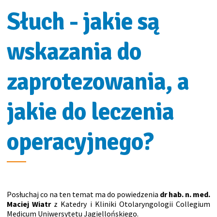
Słuch - jakie są
wskazania do
zaprotezowania, a
jakie do leczenia
operacyjnego?
Posłuchaj co na ten temat ma do powiedzenia
dr hab. n. med.
Maciej Wiatr
z Katedry i Kliniki Otolaryngologii Collegium
Medicum Uniwersytetu Jagiellońskiego.