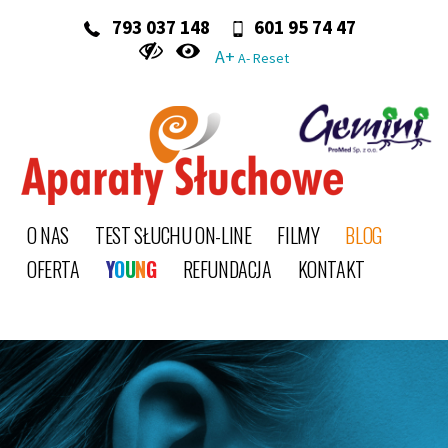
‭ 793 037 148‬
601 95 74 47
A+
A-
Reset
O NAS
TEST SŁUCHU ON-LINE
FILMY
BLOG
OFERTA
Y
O
U
N
G
REFUNDACJA
KONTAKT