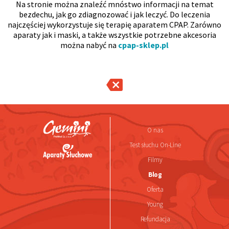
Na stronie można znaleźć mnóstwo informacji na temat
bezdechu, jak go zdiagnozować i jak leczyć. Do leczenia
najczęściej wykorzystuje się terapię aparatem CPAP. Zarówno
aparaty jak i maski, a także wszystkie potrzebne akcesoria
można nabyć na
cpap-sklep.pl
O nas
Test słuchu On-Line
Filmy
Blog
Oferta
Young
Refundacja