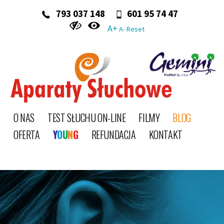
‭ 793 037 148‬
601 95 74 47
A+
A-
Reset
O NAS
TEST SŁUCHU ON-LINE
FILMY
BLOG
OFERTA
Y
O
U
N
G
REFUNDACJA
KONTAKT