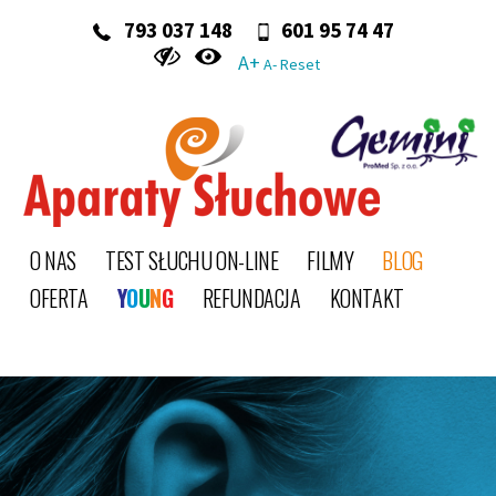
‭ 793 037 148‬
601 95 74 47
A+
A-
Reset
O NAS
TEST SŁUCHU ON-LINE
FILMY
BLOG
OFERTA
Y
O
U
N
G
REFUNDACJA
KONTAKT