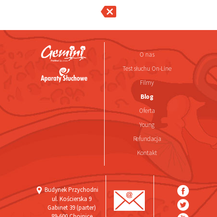
O nas
Test słuchu On-Line
Filmy
Blog
Oferta
Young
Refundacja
Kontakt
Budynek Przychodni
ul. Kościerska 9
Gabinet 39 (parter)
89-600 Chojnice