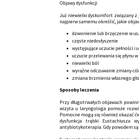
Objawy dysfunkcji
Już niewielki dyskomfort związany z
najpierw samemu określić, jakie obja
dzwonienie lub brzęczenie w u
częste niedosłyszenie
występujące uczucie pełności i 
uczucie przelewania się płynu w
niewielki ból
wyraźne odczuwanie zmiany ciśn
zmiana brzmienia własnego gł
Sposoby leczenia
Przy długotrwałych objawach powinn
wizyta u laryngologa pomoże rozwia
Pomocne mogą się również okazać ćwicz
dysfunkcja trąbki Eustachiusza 
antybiotykoterapia. Gdy powodem są p