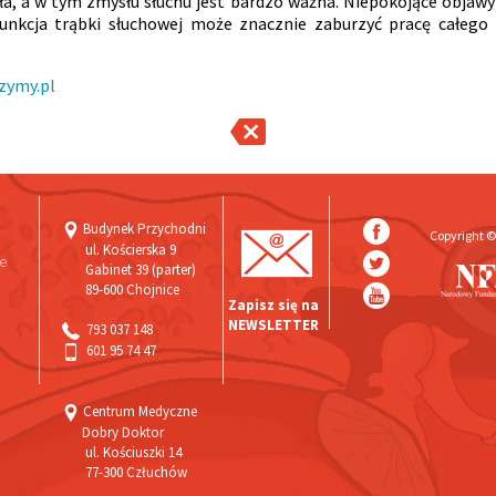
ła, a w tym zmysłu słuchu jest bardzo ważna. Niepokojące objaw
unkcja trąbki słuchowej może znacznie zaburzyć pracę całego n
zymy.pl
Budynek Przychodni
Copyright ©
ul. Kościerska 9
ne
Gabinet 39 (parter)
89-600 Chojnice
Zapisz się na
NEWSLETTER
793 037 148‬
601 95 74 47
Centrum Medyczne
Dobry Doktor
ul. Kościuszki 14
77-300 Człuchów