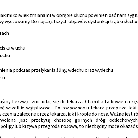
 jakimikolwiek zmianami w obrębie słuchu powinien dać nam sygna
wy wyczuwamy. Do najczęstszych objawów dysfunkcji trąbki słucho
szach
ucisku w uchu
 uchu
ienia podczas przełykania śliny, wdechu oraz wydechu
osu
iśmy bezzwłocznie udać się do lekarza. Choroba ta bowiem częs
ć wszelkie wątpliwości. Po rozpoznaniu lekarz przepisze leki
enia zalecone przez lekarza, jak i krople do nosa. Ważne jest ró
wywołana jest przebytą chorobą górnych dróg oddechowyc
olipy lub krzywa przegroda nosowa, to niezbędny może okazać się