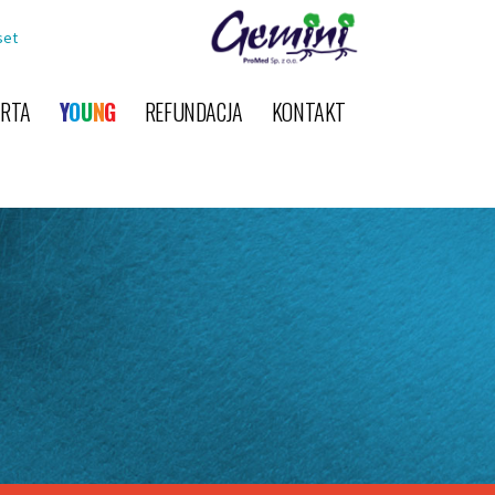
set
ERTA
Y
O
U
N
G
REFUNDACJA
KONTAKT