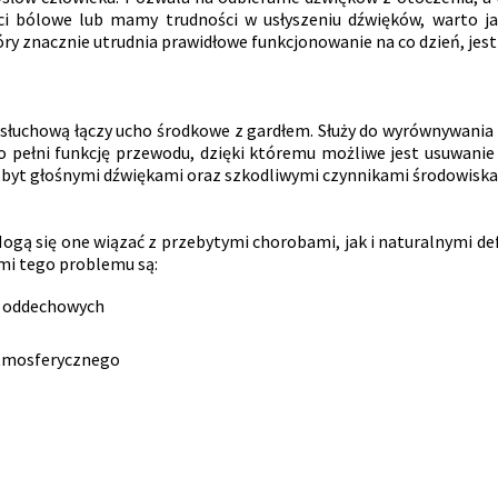
i bólowe lub mamy trudności w usłyszeniu dźwięków, warto jak n
ry znacznie utrudnia prawidłowe funkcjonowanie na co dzień, jest 
 słuchową łączy ucho środkowe z gardłem. Służy do wyrównywani
pełni funkcję przewodu, dzięki któremu możliwe jest usuwanie 
zbyt głośnymi dźwiękami oraz szkodliwymi czynnikami środowisk
Mogą się one wiązać z przebytymi chorobami, jak i naturalnymi d
mi tego problemu są:
g oddechowych
atmosferycznego