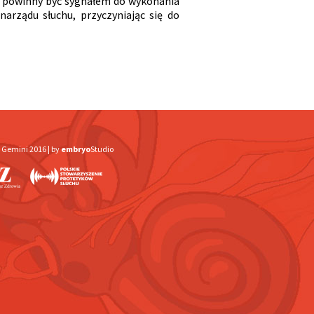
y powinny być sygnałem do wykonania
arządu słuchu, przyczyniając się do
 Gemini 2016 |
by
embryo
Studio