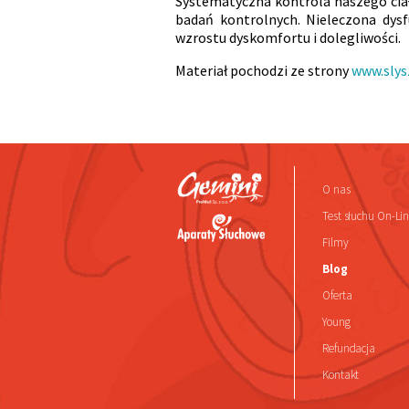
Systematyczna kontrola naszego cia
badań kontrolnych. Nieleczona dysf
wzrostu dyskomfortu i dolegliwości.
Materiał pochodzi ze strony
www.slys
O nas
Test słuchu On-Li
Filmy
Blog
Oferta
Young
Refundacja
Kontakt