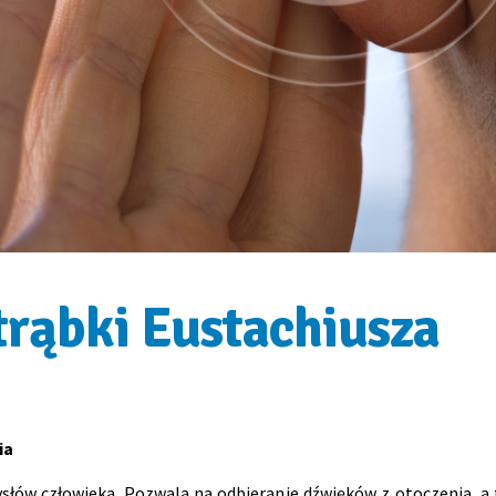
trąbki Eustachiusza
ia
ysłów człowieka. Pozwala na odbieranie dźwięków z otoczenia, 