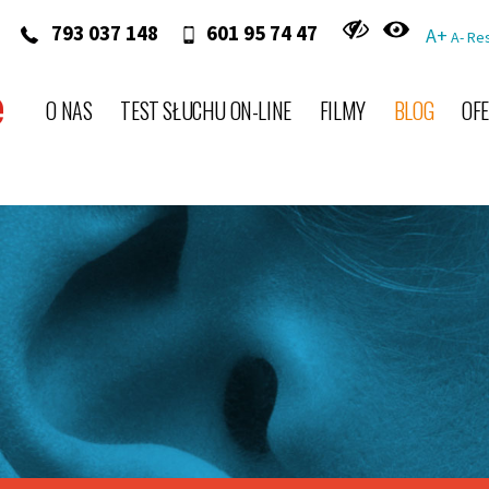
‭ 793 037 148‬
601 95 74 47
A+
A-
Re
O NAS
TEST SŁUCHU ON-LINE
FILMY
BLOG
OF