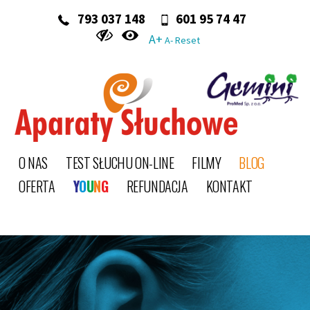
‭ 793 037 148‬
601 95 74 47
A+
A-
Reset
O NAS
TEST SŁUCHU ON-LINE
FILMY
BLOG
OFERTA
Y
O
U
N
G
REFUNDACJA
KONTAKT