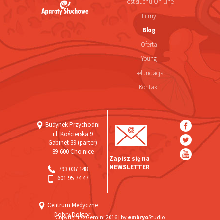
Test słuchu On-Line
Filmy
Blog
Oferta
Young
Refundacja
Kontakt
Budynek Przychodni
ul. Kościerska 9
Gabinet 39 (parter)
89-600 Chojnice
Zapisz się na
NEWSLETTER
793 037 148‬
601 95 74 47
Centrum Medyczne
Dobry Doktor
Copyright © Gemini 2016 |
by
embryo
Studio